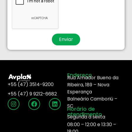
Enviar
Endereço
Rua Amador Bueno da
+55 (47) 3514-9200
Ribeira, 189 –
Nova
Esperança
+55 (47)
9 9212-6682
Balneário Camboriú –
SC
Horário de
atendimento
Segunda a sexta
08:00 – 12:00 e 13:30 –
18:00