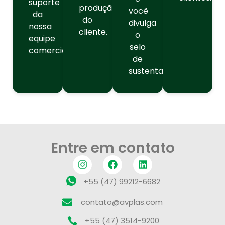
suporte
produção
você
da
do
divulga
nossa
cliente.
o
equipe
selo
comercial.
de
sustentabilidade.
Entre em contato
+55 (47) 99212-6682
contato@avplas.com
+55 (47) 3514-9200