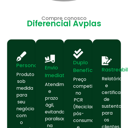
Compre conosco
Diferencial Avplas
Duplo
Personalização
Envio
Rastreabil
Benefício:
Produto
Imediato:
Relatórios
Preço
sob
Atendimento
e
competitivo
medida
e
certificado
no
para
prazo
de
PCR
seu
ágil,
sustentabil
(Reciclado
negócio
evitando
para
pós-
com
paralisação
os
consumo)
o
na
clientes.
e