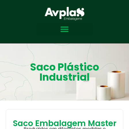
Saco Plástico
Industrial
Saco Embalagem Master
Produzidos em diferentes medidas e