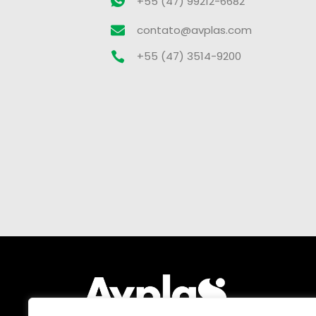
+55 (47) 99212-6682
contato@avplas.com
+55 (47) 3514-9200
Prod