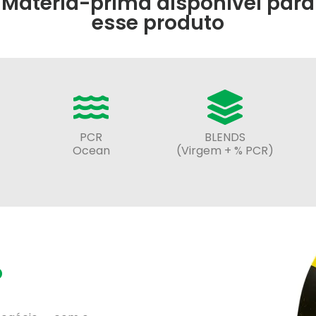
Matéria-prima disponível para
esse produto
PCR
BLENDS
-
Ocean
(Virgem + % PCR)
o