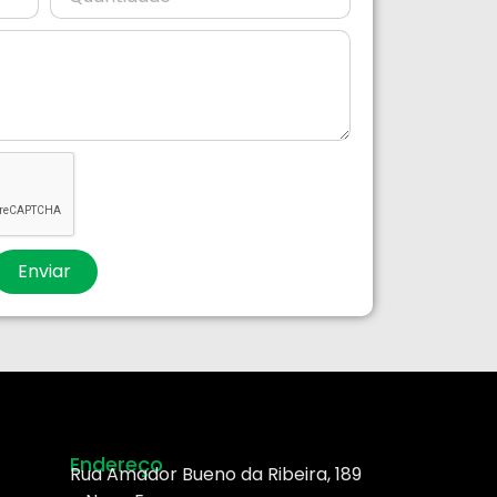
Enviar
Endereço
Rua Amador Bueno da Ribeira, 189