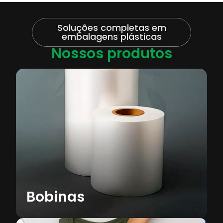
Soluções completas em
Saiba mais
embalagens plásticas
Nossos produtos
Envelopes para E-commerce
Opções como inviolável e AWB, ideais para
segurança e praticidade no envio de
pedidos.
Saiba mais
Bobinas