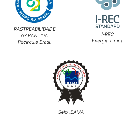
RASTREABILIDADE
I-REC
GARANTIDA
Energia Limpa
Recircula Brasil
Bobinas
Selo IBAMA
Diversos modelos, desde comum,
termoencolhível, filme stretch, corte têxtil
até trickfilm.