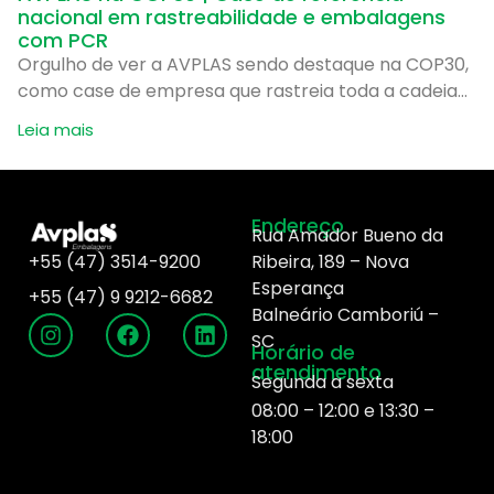
nacional em rastreabilidade e embalagens
com PCR
Orgulho de ver a AVPLAS sendo destaque na COP30,
como case de empresa que rastreia toda a cadeia
de produção de embalagens plásticas com
Leia mais
conteúdo
Endereço
Rua Amador Bueno da
+55 (47) 3514-9200
Ribeira, 189 –
Nova
Esperança
+55 (47)
9 9212-6682
Balneário Camboriú –
SC
Horário de
atendimento
Segunda a sexta
08:00 – 12:00 e 13:30 –
18:00