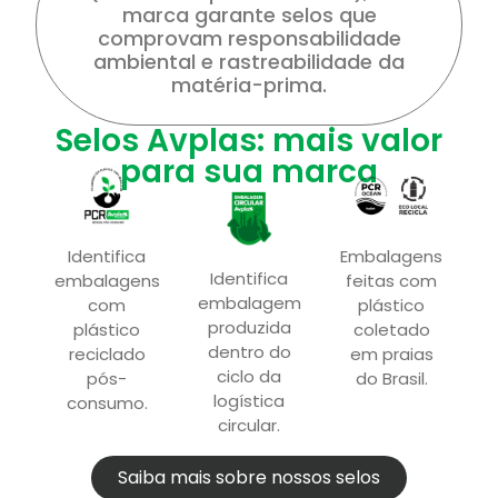
marca garante selos que
comprovam responsabilidade
ambiental e rastreabilidade da
matéria-prima.
Selos Avplas: mais valor
para sua marca
Identifica
Embalagens
Identifica
embalagens
feitas com
embalagem
com
plástico
produzida
plástico
coletado
dentro do
reciclado
em praias
ciclo da
pós-
do Brasil.
logística
consumo.
circular.
Saiba mais sobre nossos selos