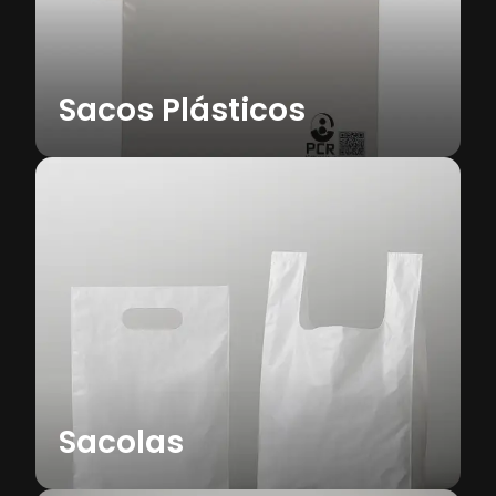
Saiba mais
Sacos Plásticos
Sacos de Lixo
Opções comum e hospitalar, disponíveis
em diferentes tamanhos e espessuras
conforme a necessidade.
Saiba mais
Sacolas