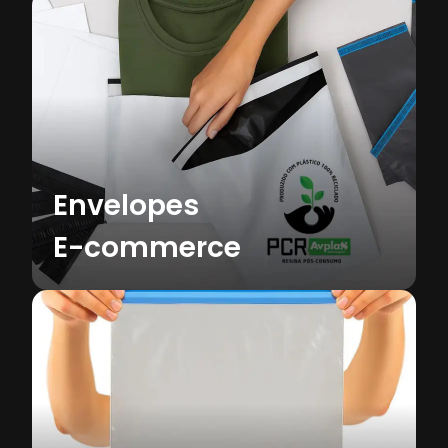
Sacos Plásticos
Sacos de polietileno (PE) e polipropileno
(PP) para embalagem, sob medida,
transparente ou pigmentado, lisos ou
impressos, reciclados (PCR) ou virgens.
Envelopes
Saiba mais
E-commerce
Sacolas
Alça vazada e alça camiseta, práticas e
resistentes, ideais para diferentes tipos de
negócio.