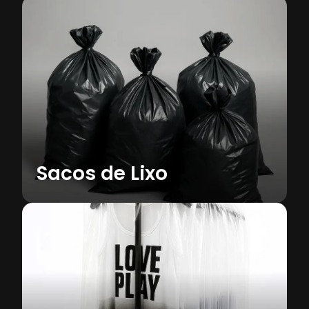
Produtos para Setor Têxtil
Bobina de corte, saco plástico e saco
cabideiro, soluções completas para o
segmento têxtil.
Saiba mais
Sacos de Lixo
Faixa de Sinalização
Produzidas em rolos plásticos, ideais para
demarcar áreas e indicar risco com alta
visibilidade.